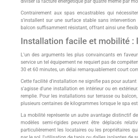
diviser la facture énergétique par quatre même par mo
Contrairement aux spas encastrables qui nécessite
s'installent sur une surface stable sans interventio
balcon suffisamment résistant, offrant ainsi une flexi
Installation facile et mobilité :
L'un des arguments les plus convaincants en faveur d
service un tel équipement ne requiert pas de compétenc
30 et 60 minutes, un délai remarquablement court comp
Cette facilité d'installation ne signifie pas pour autant
s'agisse d'une installation en intérieur ou en extérieur
remplie. Pour les installations sur terrasse ou balcon,
plusieurs centaines de kilogrammes lorsque le spa est
La mobilité représente un autre avantage distinctif d
modèles semi-rigides peuvent être déplacés relati
particulièrement les locataires ou les propriétaires 
par le sol, l'utilisation de tapis ou dalles isolantes de