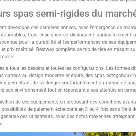
eurs spas semi-rigides du march
ent développé ces dernières années, avec l'émergence de marq
tournables, trois enseignes se distinguent particulièrement par
onnue pour la durabilité et les performances de ses équipeme
t prix maîtrisé. Bestway complète ce trio de tête en misant sur l
micile.
 à tous les besoins et toutes les configurations. Les formes di
ons carrées au design moderne et épuré, des spas octogonaux 
eux permettant de s'allonger confortablement ou même de nag
ns son environnement tout en répondant à ses attentes en termes
quisition de ces équipements en proposant des conditions avanta
s possibilités de paiement échelonné en 3 ou 4 fois sans frais d
on générale des utilisateurs, avec des notes moyennes atteignant
s.