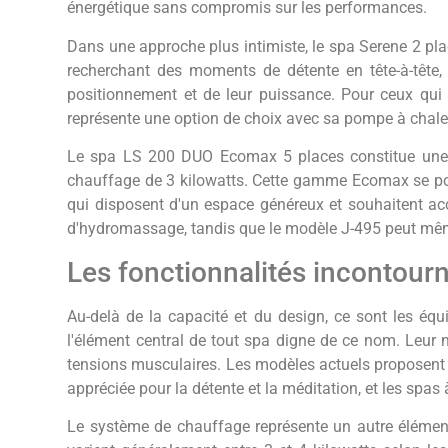
énergétique sans compromis sur les performances.
Dans une approche plus intimiste, le spa Serene 2 pl
recherchant des moments de détente en tête-à-têt
positionnement et de leur puissance. Pour ceux qui p
représente une option de choix avec sa pompe à chaleu
Le spa LS 200 DUO Ecomax 5 places constitue une alt
chauffage de 3 kilowatts. Cette gamme Ecomax se po
qui disposent d'un espace généreux et souhaitent acc
d'hydromassage, tandis que le modèle J-495 peut mêm
Les fonctionnalités incontourna
Au-delà de la capacité et du design, ce sont les équ
l'élément central de tout spa digne de ce nom. Leur 
tensions musculaires. Les modèles actuels proposent d
appréciée pour la détente et la méditation, et les spa
Le système de chauffage représente un autre élément d