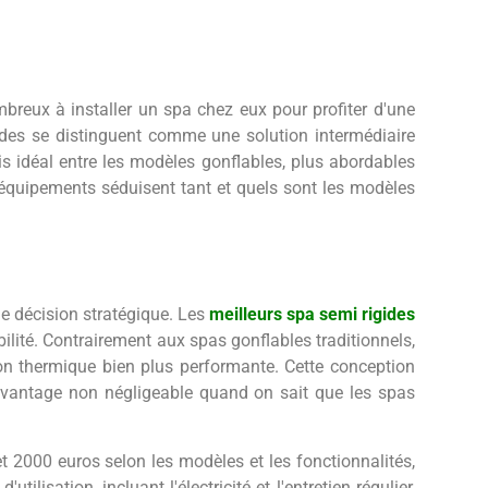
breux à installer un spa chez eux pour profiter d'une
igides se distinguent comme une solution intermédiaire
is idéal entre les modèles gonflables, plus abordables
 équipements séduisent tant et quels sont les modèles
ne décision stratégique. Les
meilleurs spa semi rigides
ilité. Contrairement aux spas gonflables traditionnels,
ion thermique bien plus performante. Cette conception
avantage non négligeable quand on sait que les spas
t 2000 euros selon les modèles et les fonctionnalités,
isation, incluant l'électricité et l'entretien régulier,