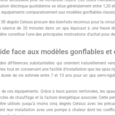
ation électrique quotidienne se situe généralement entre 1,20 e
ces équipements comparativement aux modèles gonflables classi
 38 degrés Celsius procure des bienfaits reconnus pour la circu
e séance de 20 minutes dans un spa équivaut à une heure de 
être constitue l'une des principales motivations d'achat pour d
ide face aux modèles gonflables et
es différences substantielles qui orientent naturellement vers
s tout en conservant une facilité d'installation que les spas r
 durée de vie estimée entre 7 et 10 ans pour un spa semi-rigi
r de ces équipements. Grâce à leurs parois renforcées, les spas
ycles de chauffage et la facture énergétique associée. Cette p
être utilisés jusqu'à moins cinq degrés Celsius avec les préc
lètent leur installation avec une pompe à chaleur dont les coeff