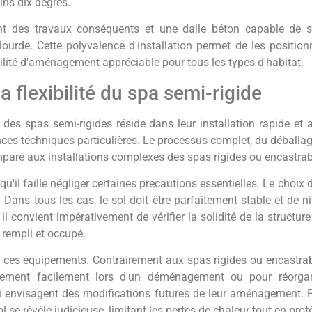
ins dix degrés.
nt des travaux conséquents et une dalle béton capable de su
n lourde. Cette polyvalence d'installation permet de les positi
bilité d'aménagement appréciable pour tous les types d'habitat.
 la flexibilité du spa semi-rigide
es spas semi-rigides réside dans leur installation rapide et 
es techniques particulières. Le processus complet, du déballage
aré aux installations complexes des spas rigides ou encastrabl
 qu'il faille négliger certaines précautions essentielles. Le choix
. Dans tous les cas, le sol doit être parfaitement stable et de n
 il convient impérativement de vérifier la solidité de la structu
 rempli et occupé.
e ces équipements. Contrairement aux spas rigides ou encastrab
vement facilement lors d'un déménagement ou pour réorganise
qui envisagent des modifications futures de leur aménagement. Po
 sol se révèle judicieuse, limitant les pertes de chaleur tout en pr