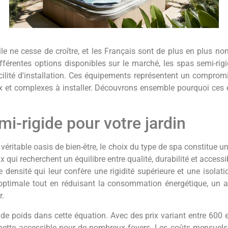
ne cesse de croître, et les Français sont de plus en plus nom
 différentes options disponibles sur le marché, les spas semi-r
facilité d'installation. Ces équipements représentent un comprom
ux et complexes à installer. Découvrons ensemble pourquoi ces
i-rigide pour votre jardin
 véritable oasis de bien-être, le choix du type de spa constitue u
ui recherchent un équilibre entre qualité, durabilité et accessib
densité qui leur confère une rigidité supérieure et une isolat
 optimale tout en réduisant la consommation énergétique, un 
r.
e poids dans cette équation. Avec des prix variant entre 600 e
te accessible pour de nombreux foyers. Les coûts mensuels d'util