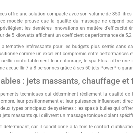
aces offre une solution compacte avec son volume de 850 litres 
e, ce modèle prouve que la qualité du massage ne dépend pa
rivilégient les dernières innovations en matière d'efficacité 
r de 5 kilowatts affichant un coefficient de performance de 5,2
ernative intéressante pour les budgets plus serrés sans sacr
sitionne comme un excellent compromis entre performances et
ueillir confortablement leur entourage, le spa Flora offre une 
e accueillir 7 à 8 personnes grâce à ses 50 jets PowerPro gara
bles : jets massants, chauffage et f
ipements techniques qui déterminent réellement la qualité de l'
nombre, leur positionnement et leur puissance influencent dire
eux types principaux de systèmes : les spas à bulles qui offrent
s à jets massants qui délivrent un massage tonique ciblant spéci
éterminant, car il conditionne à la fois le confort d'utilisatio