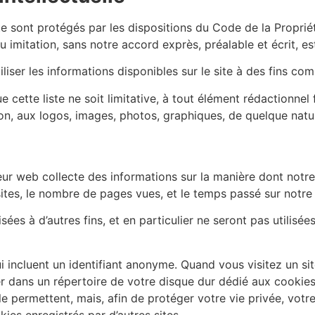
te sont protégés par les dispositions du Code de la Propriét
u imitation, sans notre accord exprès, préalable et écrit, est
tiliser les informations disponibles sur le site à des fins co
cette liste ne soit limitative, à tout élément rédactionnel f
tion, aux logos, images, photos, graphiques, de quelque natur
veur web collecte des informations sur la manière dont notre 
sites, le nombre de pages vues, et le temps passé sur notre 
sées à d’autres fins, et en particulier ne seront pas utilisé
ui incluent un identifiant anonyme. Quand vous visitez un si
hier dans un répertoire de votre disque dur dédié aux cookie
le permettent, mais, afin de protéger votre vie privée, votr
kies enregistrés par d’autres sites.